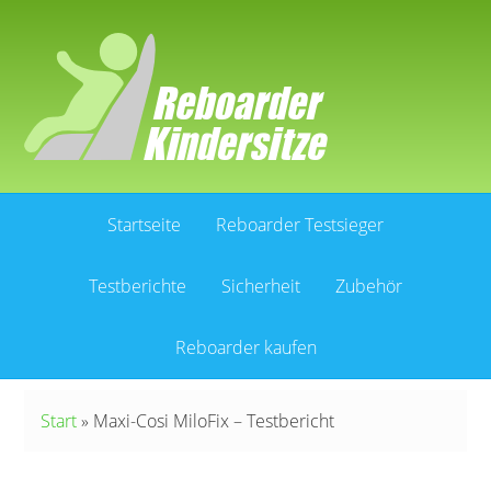
Startseite
Reboarder Testsieger
Testberichte
Sicherheit
Zubehör
Reboarder kaufen
Start
»
Maxi-Cosi MiloFix – Testbericht