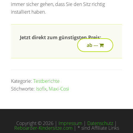
immer sicher gehen, dass Sie den Sitz richtig
installiert haben.
Jetzt direkt zum günstigsten Preis:
ab ---
Kategorie:
Testberichte
Stichworte:
Isofix
,
Maxi-Cosi
Copyright © 2026 |
Impressum
|
Datenschutz
|
Reboarder-Kindersitze.com
| * sind Affiliate Links